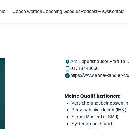
mie
Coach werden
Coaching Goodies
Podcast
FAQs
Kontakt
Am Eppertshäuser Pfad 1a, 
01718443660
https://www.anna-kandler-co
Meine Qualifikationen:
Versicherungsbetriebswirtin
Personalentwicklerin (IHK)
Scrum Master I (PSM I
)
Systemischer Coach