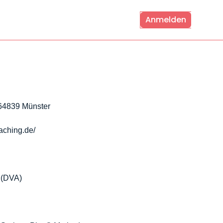
Anmelden
64839 Münster
aching.de/
 (DVA)