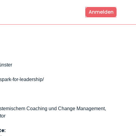
Anmelden
ünster
spark-for-leadership/
n systemischem Coaching und Change Management,
tor
e: