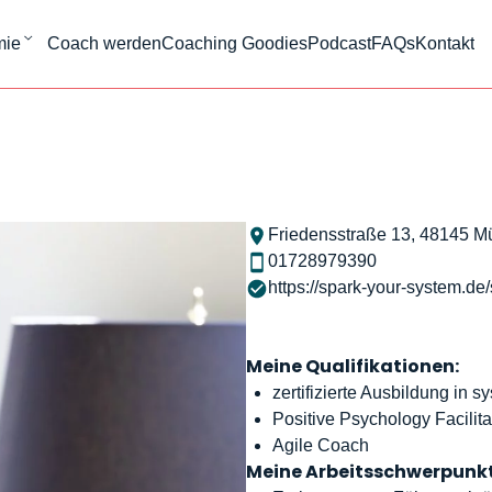
mie
Coach werden
Coaching Goodies
Podcast
FAQs
Kontakt
Friedensstraße 13, 48145 M
01728979390
https://spark-your-system.de/
Meine Qualifikationen:
zertifizierte Ausbildung i
Positive Psychology Facilita
Agile Coach
Meine Arbeitsschwerpunkt