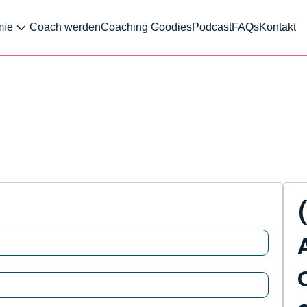
mie
Coach werden
Coaching Goodies
Podcast
FAQs
Kontakt