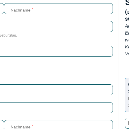
*
Nachname
(
S
Au
Ei
Geburtstag.
w
Kl
V
*
Nachname