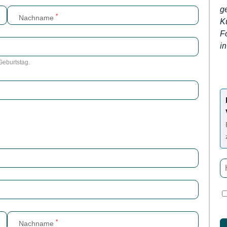
ge
*
Nachname
K
Fo
i
Geburtstag.
*
Nachname