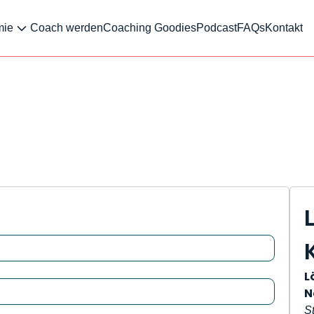
mie
Coach werden
Coaching Goodies
Podcast
FAQs
Kontakt
L
N
S